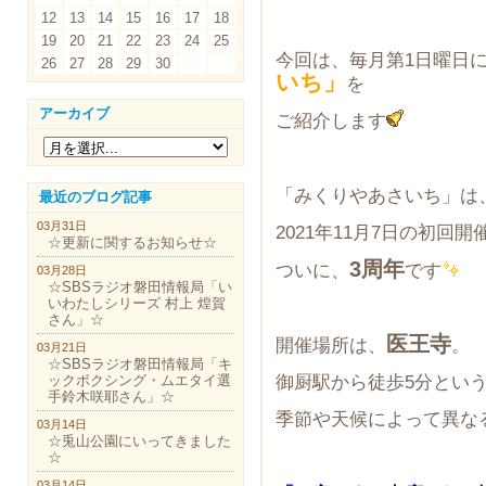
12
13
14
15
16
17
18
19
20
21
22
23
24
25
今回は、毎月第1日曜日
26
27
28
29
30
いち」
を
アーカイブ
ご紹介します
「みくりやあさいち」は
最近のブログ記事
03月31日
2021年11月7日の初
☆更新に関するお知らせ☆
3周年
ついに、
です
03月28日
☆SBSラジオ磐田情報局「い
いわたしシリーズ 村上 煌賀
さん」☆
医王寺
開催場所は、
。
03月21日
☆SBSラジオ磐田情報局「キ
ックボクシング・ムエタイ選
御厨駅から徒歩5分とい
手鈴木咲耶さん」☆
季節や天候によって異な
03月14日
☆兎山公園にいってきました
☆
03月14日