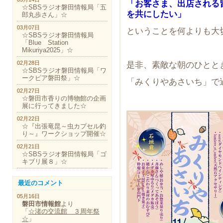
「お客さま、出店される
☆SBSラジオ磐田情報局「五
を共にしたい」
郎丸歩さん」☆
03月07日
ということを何よりも大
☆SBSラジオ磐田情報局
「Blue Station
Mikuriya2025」☆
02月28日
是非、素敵な朝のひとと
☆SBSラジオ磐田情報局「ワ
ークピア磐田祭」☆
「みくりやあさいち」で
02月27日
☆磐田市香りの博物館の企画
展に行ってきました☆
02月22日
☆『出張竜昆～虫カプセル釣
り～』ワークショップ開催☆
02月21日
☆SBSラジオ磐田情報局「ゴ
キブリ展８」☆
最近のコメント
05月16日
磐田市情報館
より
「
☆渚の交流館 ３周年祭
☆
」