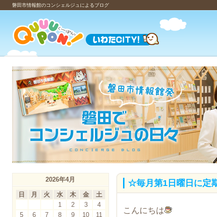
磐田市情報館のコンシェルジュによるブログ
2026年4月
☆毎月第1日曜日に定
日
月
火
水
木
金
土
1
2
3
4
こんにちは
5
6
7
8
9
10
11