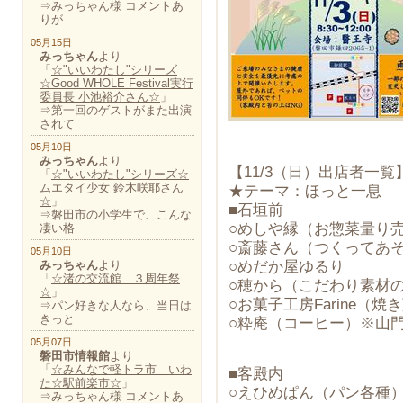
⇒みっちゃん様 コメントあ
りが
05月15日
みっちゃん
より
「
☆"いいわたし"シリーズ
☆Good WHOLE Festival実行
委員長 小池裕介さん☆
」
⇒第一回のゲストがまた出演
されて
05月10日
みっちゃん
より
【11/3（日）出店者一覧
「
☆"いいわたし"シリーズ☆
ムエタイ少女 鈴木咲耶さん
★テーマ：ほっと一息
☆
」
■石垣前
⇒磐田市の小学生で、こんな
○めしや縁（お惣菜量り
凄い格
○斎藤さん（つくってあ
05月10日
みっちゃん
より
○めだか屋ゆるり
「
☆渚の交流館 ３周年祭
○穂から（こだわり素材
☆
」
○お菓子工房Farine（焼
⇒パン好きな人なら、当日は
きっと
○粋庵（コーヒー）※山
05月07日
磐田市情報館
より
「
☆みんなで軽トラ市 いわ
■客殿内
た☆駅前楽市☆
」
○えひめぱん（パン各種
⇒みっちゃん様 コメントあ