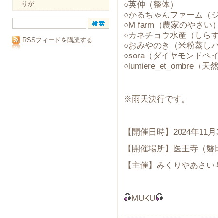
○英伸（整体）
りが
○かるちゃんファーム（
○M farm（農家のやさい
○カネチョウ水産（しら
RSSフィードを購読する
○おみやのき（米粉蒸し
○sora（ダイヤモンドペ
○lumiere_et_ombr
※雨天決行です。
【開催日時】2024年11月
【開催場所】医王寺（磐田市
【主催】みくりやあさい
MUKU