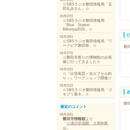
☆SBSラジオ磐田情報局「五
郎丸歩さん」☆
03月07日
☆SBSラジオ磐田情報局
「Blue Station
Mikuriya2025」☆
02月28日
☆SBSラジオ磐田情報局「ワ
ークピア磐田祭」☆
磐
02月27日
☆磐田市香りの博物館の企画
展に行ってきました☆
02月22日
☆『出張竜昆～虫カプセル釣
り～』ワークショップ開催☆
02月21日
☆SBSラジオ磐田情報局「ゴ
キブリ展８」☆
磐
最近のコメント
05月16日
磐田市情報館
より
「
☆渚の交流館 ３周年祭
☆
」