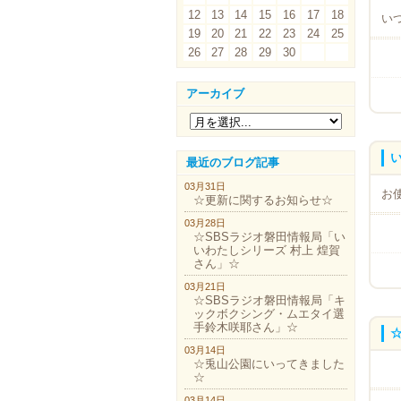
12
13
14
15
16
17
18
い
19
20
21
22
23
24
25
26
27
28
29
30
アーカイブ
最近のブログ記事
03月31日
お
☆更新に関するお知らせ☆
03月28日
☆SBSラジオ磐田情報局「い
いわたしシリーズ 村上 煌賀
さん」☆
03月21日
☆SBSラジオ磐田情報局「キ
ックボクシング・ムエタイ選
手鈴木咲耶さん」☆
03月14日
☆兎山公園にいってきました
【
☆
03月14日