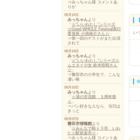
⇒みっちゃん様 コメントあ
りが
05月15日
みっちゃん
より
「
☆"いいわたし"シリーズ
☆Good WHOLE Festival実行
い
委員長 小池裕介さん☆
」
⇒第一回のゲストがまた出演
されて
05月10日
みっちゃん
より
「
☆"いいわたし"シリーズ☆
ムエタイ少女 鈴木咲耶さん
☆
」
⇒磐田市の小学生で、こんな
凄い格
05月10日
みっちゃん
より
&n
「
☆渚の交流館 ３周年祭
☆
」
⇒パン好きな人なら、当日は
きっと
05月07日
磐田市情報館
より
「
☆みんなで軽トラ市 いわ
た☆駅前楽市☆
」
⇒みっちゃん様 コメントあ