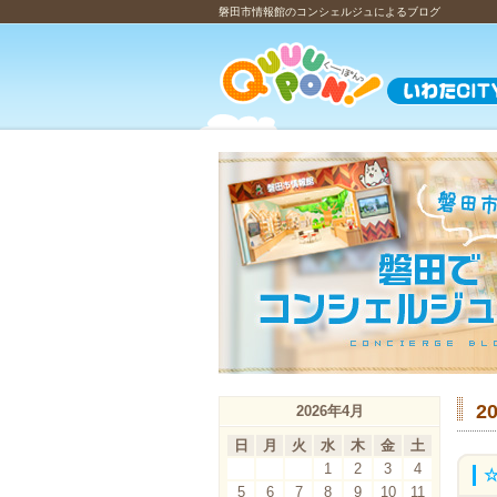
磐田市情報館のコンシェルジュによるブログ
2
2026年4月
日
月
火
水
木
金
土
1
2
3
4
5
6
7
8
9
10
11