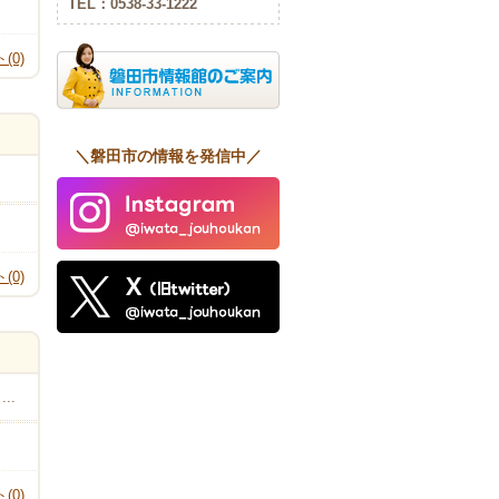
TEL：0538-33-1222
(0)
＼磐田市の情報を発信中／
(0)
..
(0)