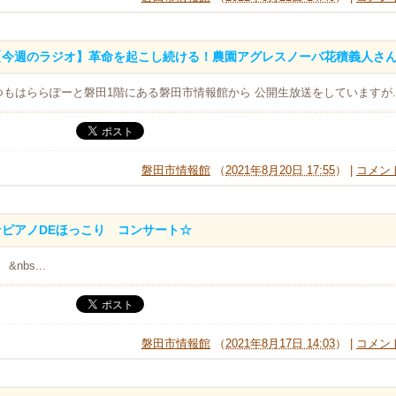
【今週のラジオ】革命を起こし続ける！農園アグレスノーバ花積義人さ
つもはららぽーと磐田1階にある磐田市情報館から 公開生放送をしていますが..
磐田市情報館
（
2021年8月20日 17:55
） |
コメント
☆ピアノDEほっこり コンサート☆
bs...
磐田市情報館
（
2021年8月17日 14:03
） |
コメント