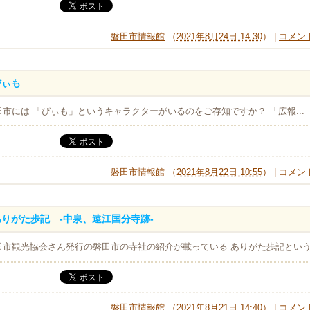
磐田市情報館
（
2021年8月24日 14:30
） |
コメント
びぃも
田市には 「びぃも」というキャラクターがいるのをご存知ですか？ 「広報...
磐田市情報館
（
2021年8月22日 10:55
） |
コメント
ありがた歩記 -中泉、遠江国分寺跡-
田市観光協会さん発行の磐田市の寺社の紹介が載っている ありがた歩記という.
磐田市情報館
（
2021年8月21日 14:40
） |
コメント