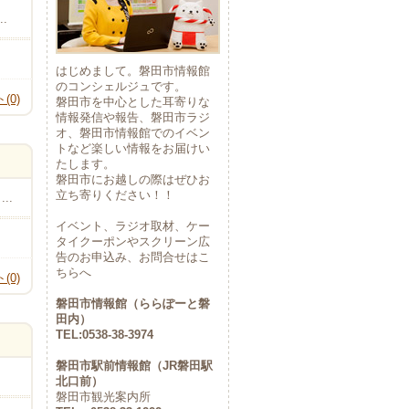
.
はじめまして。磐田市情報館
のコンシェルジュです。
(0)
磐田市を中心とした耳寄りな
情報発信や報告、磐田市ラジ
オ、磐田市情報館でのイベン
トなど楽しい情報をお届けい
たします。
磐田市にお越しの際はぜひお
立ち寄りください！！
..
イベント、ラジオ取材、ケー
タイクーポンやスクリーン広
告のお申込み、お問合せはこ
ちらへ
(0)
磐田市情報館（ららぽーと磐
田内）
TEL:0538-38-3974
磐田市駅前情報館（JR磐田駅
北口前）
磐田市観光案内所