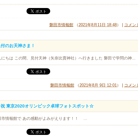
磐田市情報館
（
2021年8月11日 18:48
） |
コメント
見付のお天神さま！
んにちは この間、見付天神（矢奈比賣神社）へ行きました 磐田で学問の神...
磐田市情報館
（
2021年8月 9日 12:01
） |
コメント
☆祝 東京2020オリンピック卓球フォトスポット☆
田市情報館で あの感動がよみがえります！！ ...