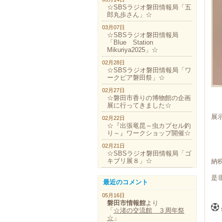
☆SBSラジオ磐田情報局「五
郎丸歩さん」☆
03月07日
☆SBSラジオ磐田情報局
「Blue Station
Mikuriya2025」☆
02月28日
☆SBSラジオ磐田情報局「ワ
ークピア磐田祭」☆
02月27日
☆磐田市香りの博物館の企画
展に行ってきました☆
展
02月22日
☆『出張竜昆～虫カプセル釣
り～』ワークショップ開催☆
02月21日
☆SBSラジオ磐田情報局「ゴ
キブリ展８」☆
納
是
最近のコメント
05月16日
磐田市情報館
より
「
☆渚の交流館 ３周年祭
☆
」