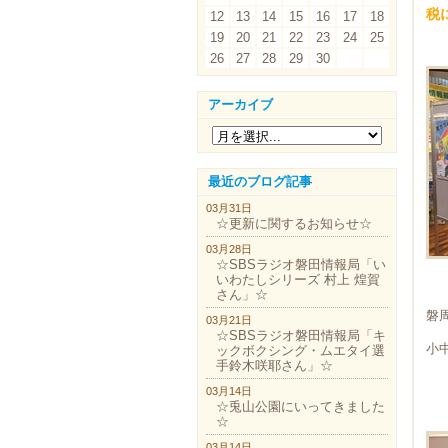
税
12
13
14
15
16
17
18
19
20
21
22
23
24
25
26
27
28
29
30
アーカイブ
最近のブログ記事
03月31日
☆更新に関するお知らせ☆
03月28日
☆SBSラジオ磐田情報局「い
いわたしシリーズ 村上 煌賀
さん」☆
磐
03月21日
☆SBSラジオ磐田情報局「キ
小
ックボクシング・ムエタイ選
手鈴木咲耶さん」☆
03月14日
☆兎山公園にいってきました
☆
03月14日