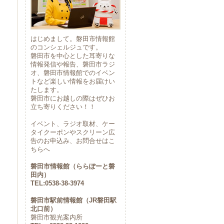
はじめまして。磐田市情報館
のコンシェルジュです。
磐田市を中心とした耳寄りな
情報発信や報告、磐田市ラジ
オ、磐田市情報館でのイベン
トなど楽しい情報をお届けい
たします。
磐田市にお越しの際はぜひお
立ち寄りください！！
イベント、ラジオ取材、ケー
タイクーポンやスクリーン広
告のお申込み、お問合せはこ
ちらへ
磐田市情報館（ららぽーと磐
田内）
TEL:0538-38-3974
磐田市駅前情報館（JR磐田駅
北口前）
磐田市観光案内所