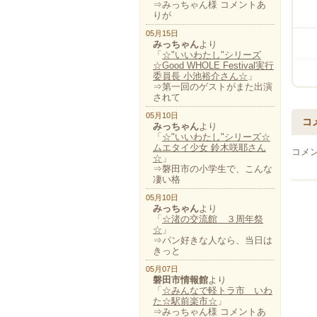
⇒みっちゃん様 コメントあ
りが
05月15日
みっちゃん
より
「
☆"いいわたし"シリーズ
☆Good WHOLE Festival実行
委員長 小池裕介さん☆
」
⇒第一回のゲストがまた出演
されて
05月10日
コ
みっちゃん
より
「
☆"いいわたし"シリーズ☆
ムエタイ少女 鈴木咲耶さん
コメ
☆
」
⇒磐田市の小学生で、こんな
凄い格
05月10日
みっちゃん
より
「
☆渚の交流館 ３周年祭
☆
」
⇒パン好きな人なら、当日は
きっと
05月07日
磐田市情報館
より
「
☆みんなで軽トラ市 いわ
た☆駅前楽市☆
」
⇒みっちゃん様 コメントあ