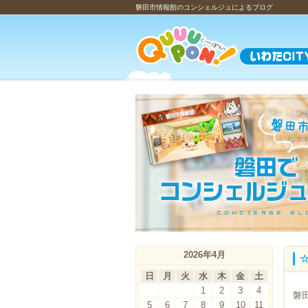
磐田市情報館のコンシェルジュによるブログ
2026年4月
日
月
火
水
木
金
土
1
2
3
4
磐
5
6
7
8
9
10
11