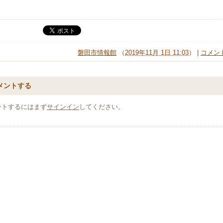
磐田市情報館
（
2019年11月 1日 11:03
） |
コメント
メントする
ントするにはまず
サインイン
してください。